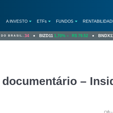
A INVESTO
ETFs
FUNDOS
RENTABILIDAD
$ 111.34
BIZD11
1,70%
R$ 79.52
BNDX11
-0,33
 DO BRASIL.
Para Pessoa Física
BNDX11
Mega Trends
Renda Fixa Global
L
Para Investidores Institucionais
USDB11
Liberdade Financeira
Renda Fixa EUA
L
Para Empresas
N
N
L
documentário – Insi
BNKS11
Bancos Brasil
Novo
H
BTER11
Empresas Líderes Brasil
Novo
BVBR11
Baixa Volatilidade Brasil
QLBR11
Empresas de Qualidade Brasil
UTLL11
Utilities Brasil
BEST11
Líder em Dividendos Brasil
BDOM11
Mercado Doméstico
BXPO11
Mercado Exportador
3