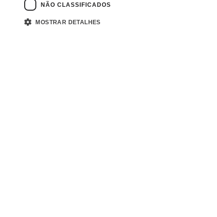
NÃO CLASSIFICADOS
MOSTRAR DETALHES
Fale conosco
Ouvidoria Investo
Canal de compliance
E-mail: contato@investoetf.com
Rua Jerônimo da Veiga 384 – 3º Andar
Jardim Europa, São Paulo – SP