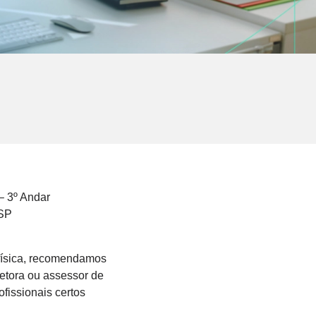
– 3º Andar
 SP
 física, recomendamos
retora ou assessor de
ofissionais certos