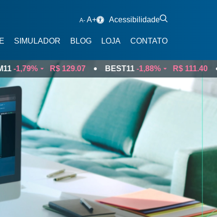
A+
Acessibilidade
A-
E
SIMULADOR
BLOG
LOJA
CONTATO
1
-1,79%
R$ 129.07
BEST11
-1,88%
R$ 111.40
FTB11
Tesouro Selic e Tesouro IPCA+
FTS11
Tesouro Selic
TNS11
Tesouro IPCA
TNF11
Tesouro Prefixado com Cupom
Novo
FIX11
Letras Financeiras
ODL11
Bitcoin