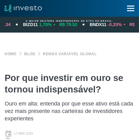
A MAIOR GESTORA INDEPENDENTE DE ETFS DO BRASIL.
34
BIZD11
1,70%
R$ 79.52
BNDX11
-0,33%
R$ 97.3
HOME
BLOG
RENDA VARIÁVEL GLOBAL
Por que investir em ouro se
tornou indispensável?
Ouro em alta: entenda por que esse ativo está cada
vez mais presente nas carteiras de investidores
experientes
17 ABR 2025