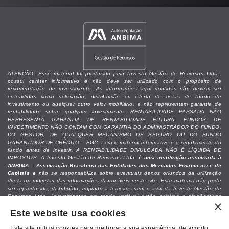
ATENÇÃO: Esse material foi produzido pela Investo Gestão de Recursos Ltda.,
possui caráter informativo e não deve ser utilizado com o propósito de
recomendação de investimento. As informações aqui contidas não devem ser
entendidas como colocação, distribuição ou oferta de cotas de fundo de
investimento ou qualquer outro valor mobiliário, e não representam garantia de
rentabilidade sobre qualquer investimento. RENTABILIDADE PASSADA NÃO
REPRESENTA GARANTIA DE RENTABILIDADE FUTURA. FUNDOS DE
INVESTIMENTO NÃO CONTAM COM GARANTIA DO ADMINISTRADOR DO FUNDO,
DO GESTOR, DE QUALQUER MECANISMO DE SEGURO OU DO FUNDO
GARANTIDOR DE CRÉDITO – FGC. Leia o material informativo e o regulamento do
fundo antes de investir. A RENTABILIDADE DIVULGADA NÃO É LÍQUIDA DE
IMPOSTOS. A Investo Gestão de Recursos Ltda.
é uma instituição associada à
ANBIMA – Associação Brasileira das Entidades dos Mercados Financeiro e de
Capitais e
não se responsabiliza sobre eventuais danos oriundos da utilização
direta ou indiretas das informações disponíveis neste site. Este material não pode
ser reproduzido, distribuído, copiado a terceiros sem o aval da Investo Gestão de
Recursos Ltda. Investimentos em renda variável estão sujeitos a significativas
×
perdas patrimoniais do capital alocado. Recomendamos que as decisões de
Este website usa cookies
investimentos sejam analisadas junto a um assessor de investimentos ou
profissional especializado, levando-se em conta as necessidades e objetivos
individuais do investidor.
Este site utiliza cookies para melhorar a sua experiência, de acordo