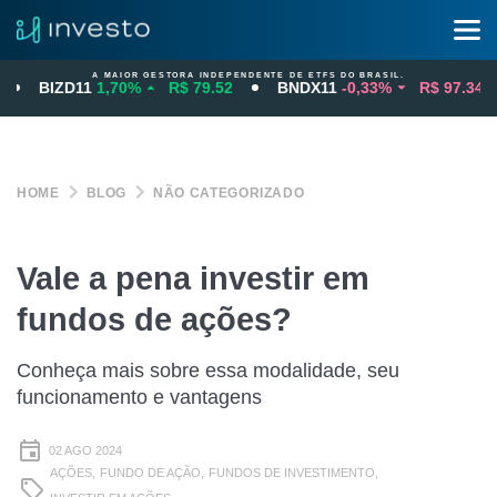
A MAIOR GESTORA INDEPENDENTE DE ETFS DO BRASIL.
BIZD11
1,70%
R$ 79.52
BNDX11
-0,33%
R$ 97.34
HOME
BLOG
NÃO CATEGORIZADO
Vale a pena investir em
fundos de ações?
Conheça mais sobre essa modalidade, seu
funcionamento e vantagens
02 AGO 2024
AÇÕES,
FUNDO DE AÇÃO,
FUNDOS DE INVESTIMENTO,