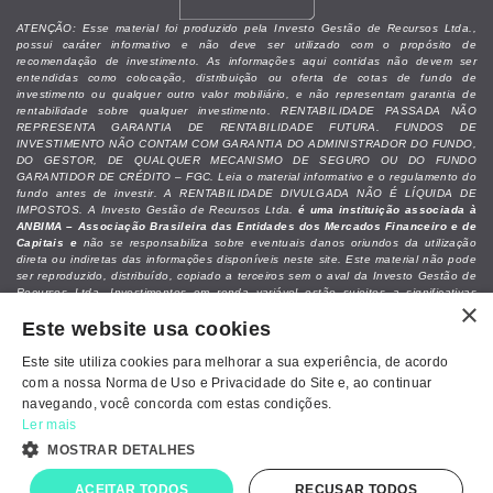
ATENÇÃO: Esse material foi produzido pela Investo Gestão de Recursos Ltda.,
possui caráter informativo e não deve ser utilizado com o propósito de
recomendação de investimento. As informações aqui contidas não devem ser
entendidas como colocação, distribuição ou oferta de cotas de fundo de
investimento ou qualquer outro valor mobiliário, e não representam garantia de
rentabilidade sobre qualquer investimento. RENTABILIDADE PASSADA NÃO
REPRESENTA GARANTIA DE RENTABILIDADE FUTURA. FUNDOS DE
INVESTIMENTO NÃO CONTAM COM GARANTIA DO ADMINISTRADOR DO FUNDO,
DO GESTOR, DE QUALQUER MECANISMO DE SEGURO OU DO FUNDO
GARANTIDOR DE CRÉDITO – FGC. Leia o material informativo e o regulamento do
fundo antes de investir. A RENTABILIDADE DIVULGADA NÃO É LÍQUIDA DE
IMPOSTOS. A Investo Gestão de Recursos Ltda.
é uma instituição associada à
ANBIMA – Associação Brasileira das Entidades dos Mercados Financeiro e de
Capitais e
não se responsabiliza sobre eventuais danos oriundos da utilização
direta ou indiretas das informações disponíveis neste site. Este material não pode
ser reproduzido, distribuído, copiado a terceiros sem o aval da Investo Gestão de
Recursos Ltda. Investimentos em renda variável estão sujeitos a significativas
×
perdas patrimoniais do capital alocado. Recomendamos que as decisões de
Este website usa cookies
investimentos sejam analisadas junto a um assessor de investimentos ou
profissional especializado, levando-se em conta as necessidades e objetivos
individuais do investidor.
Este site utiliza cookies para melhorar a sua experiência, de acordo
com a nossa Norma de Uso e Privacidade do Site e, ao continuar
navegando, você concorda com estas condições.
Ler mais
Política de Cookies e Privacidade
MOSTRAR DETALHES
ACEITAR TODOS
RECUSAR TODOS
Powered by
MZ