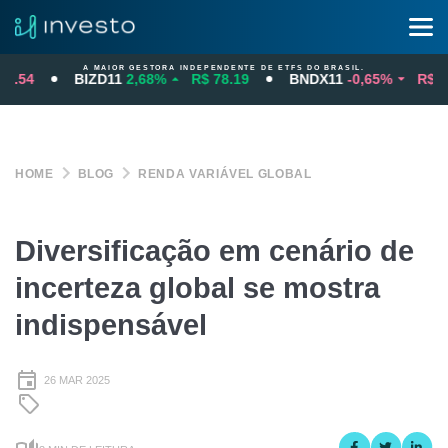
A MAIOR GESTORA INDEPENDENTE DE ETFS DO BRASIL.
.54
BIZD11
2,68%
R$ 78.19
BNDX11
-0,65%
R$ 97.
HOME
BLOG
RENDA VARIÁVEL GLOBAL
Diversificação em cenário de
incerteza global se mostra
indispensável
26 MAR 2025