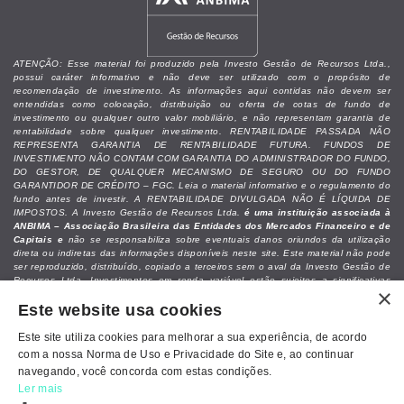
ATENÇÃO: Esse material foi produzido pela Investo Gestão de Recursos Ltda.,
possui caráter informativo e não deve ser utilizado com o propósito de
recomendação de investimento. As informações aqui contidas não devem ser
entendidas como colocação, distribuição ou oferta de cotas de fundo de
investimento ou qualquer outro valor mobiliário, e não representam garantia de
rentabilidade sobre qualquer investimento. RENTABILIDADE PASSADA NÃO
REPRESENTA GARANTIA DE RENTABILIDADE FUTURA. FUNDOS DE
INVESTIMENTO NÃO CONTAM COM GARANTIA DO ADMINISTRADOR DO FUNDO,
DO GESTOR, DE QUALQUER MECANISMO DE SEGURO OU DO FUNDO
GARANTIDOR DE CRÉDITO – FGC. Leia o material informativo e o regulamento do
fundo antes de investir. A RENTABILIDADE DIVULGADA NÃO É LÍQUIDA DE
IMPOSTOS. A Investo Gestão de Recursos Ltda.
é uma instituição associada à
ANBIMA – Associação Brasileira das Entidades dos Mercados Financeiro e de
Capitais e
não se responsabiliza sobre eventuais danos oriundos da utilização
direta ou indiretas das informações disponíveis neste site. Este material não pode
ser reproduzido, distribuído, copiado a terceiros sem o aval da Investo Gestão de
Recursos Ltda. Investimentos em renda variável estão sujeitos a significativas
×
perdas patrimoniais do capital alocado. Recomendamos que as decisões de
Este website usa cookies
investimentos sejam analisadas junto a um assessor de investimentos ou
profissional especializado, levando-se em conta as necessidades e objetivos
individuais do investidor.
Este site utiliza cookies para melhorar a sua experiência, de acordo
com a nossa Norma de Uso e Privacidade do Site e, ao continuar
navegando, você concorda com estas condições.
Ler mais
Política de Cookies e Privacidade