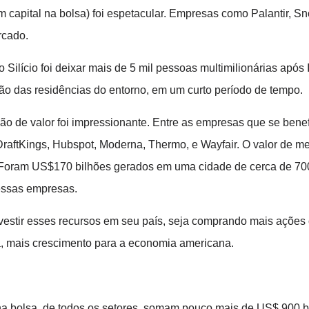
 capital na bolsa) foi espetacular. Empresas como Palantir, 
rcado.
 Silício foi deixar mais de 5 mil pessoas multimilionárias apó
ção das residências do entorno, em um curto período de tempo.
ão de valor foi impressionante. Entre as empresas que se bene
DraftKings, Hubspot, Moderna, Thermo, e Wayfair. O valor de 
oram US$170 bilhões gerados em uma cidade de cerca de 700 m
dessas empresas.
nvestir esses recursos em seu país, seja comprando mais ações
ja, mais crescimento para a economia americana.
 na bolsa, de todos os setores, somam pouco mais de US$ 900 b