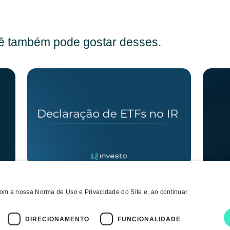
 também pode gostar desses.
ra
Como declarar investimentos em ETFs no
Crises
 com a nossa Norma de Uso e Privacidade do Site e, ao continuar
Imposto de Renda?
estrat
aliada
DIRECIONAMENTO
FUNCIONALIDADE
8 ago
3 MIN DE LEI...