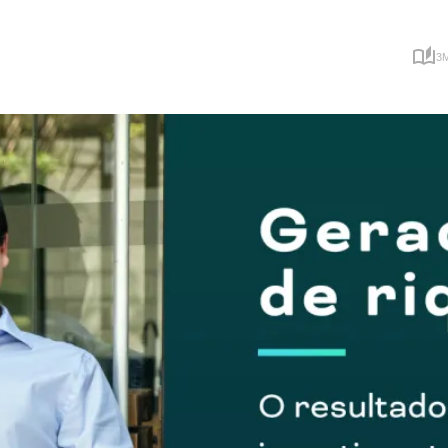
SCVB11
Small Cap Value Brasil
3