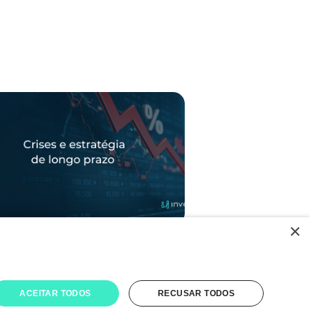
×
 vêm e vão: por que uma boa
égia de investimentos é sua maior
 no longo prazo?
ACEITAR TODOS
RECUSAR TODOS