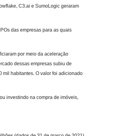
Snowflake, C3.ai e SumoLogic geraram
s IPOs das empresas para as quais
ficiaram por meio da aceleração
mercado dessas empresas subiu de
il habitantes. O valor foi adicionado
 ou investindo na compra de imóveis,
ilhões (dados de 31 de março de 2021).