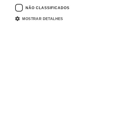
8 ago
3 MIN DE LEI...
NÃO CLASSIFICADOS
MOSTRAR DETALHES
Fale conosco
Ouvidoria Investo
Canal de compliance
E-mail: contato@investoetf.com
Rua Jerônimo da Veiga 384 – 3º Andar