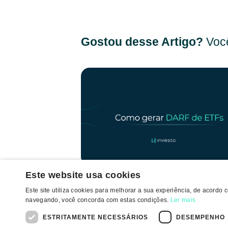
Gostou desse Artigo?
Você
Este website usa cookies
DARF: o que é e como gerar a guia pa
Este site utiliza cookies para melhorar a sua experiência, de acordo
declarar ganhos em ETFs de renda
navegando, você concorda com estas condições.
Ler mais
variável
ESTRITAMENTE NECESSÁRIOS
DESEMPENHO