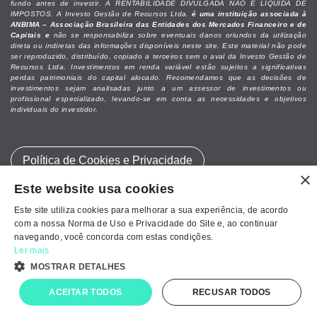
fundo antes de investir. A RENTABILIDADE DIVULGADA NÃO É LÍQUIDA DE
IMPOSTOS. A Investo Gestão de Recursos Ltda.
é uma instituição associada à
ANBIMA – Associação Brasileira das Entidades dos Mercados Financeiro e de
Capitais e
não se responsabiliza sobre eventuais danos oriundos da utilização
direta ou indiretas das informações disponíveis neste site. Este material não pode
ser reproduzido, distribuído, copiado a terceiros sem o aval da Investo Gestão de
Recursos Ltda. Investimentos em renda variável estão sujeitos a significativas
perdas patrimoniais do capital alocado. Recomendamos que as decisões de
investimentos sejam analisadas junto a um assessor de investimentos ou
profissional especializado, levando-se em conta as necessidades e objetivos
individuais do investidor.
Política de Cookies e Privacidade
×
Este website usa cookies
Powered by
MZ
Este site utiliza cookies para melhorar a sua experiência, de acordo
com a nossa Norma de Uso e Privacidade do Site e, ao continuar
navegando, você concorda com estas condições.
Ler mais
MOSTRAR DETALHES
ACEITAR TODOS
RECUSAR TODOS