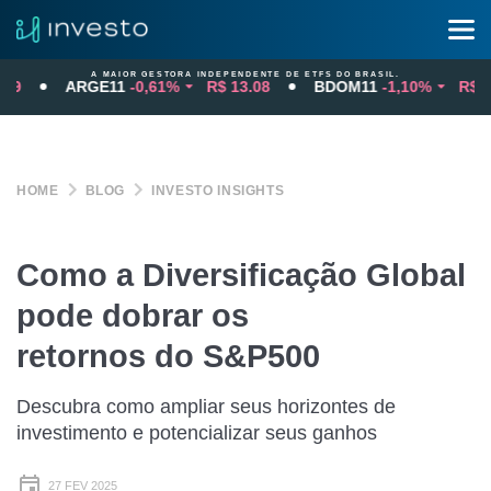
A MAIOR GESTORA INDEPENDENTE DE ETFS DO BRASIL.
ARGE11
-0,61%
R$ 13.08
BDOM11
-1,10%
R$ 131
HOME
BLOG
INVESTO INSIGHTS
Como a Diversificação Global
pode dobrar os
retornos do S&P500
Descubra como ampliar seus horizontes de
investimento e potencializar seus ganhos
27 FEV 2025