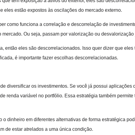
ue têm exposição a ativos do exterior, eles são descorrelac
que eles estão expostos às oscilações do mercado externo.
aber como funciona a correlação e descorrelação de investimen
mercado. Ou seja, passam por valorização ou desvalorização 
va, então eles são descorrelacionados. Isso quer dizer que eles
ficada, é importante fazer escolhas descorrelacionadas.
 diversificar os investimentos. Se você já possui aplicações de
 de renda variável no portfólio. Essa estratégia também permite
o dinheiro em diferentes alternativas de forma estratégica pode 
am de estar atrelados a uma única condição.