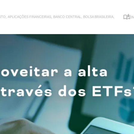
SCVB11
Small Cap Value Brasil
NTO,
APLICAÇÕES FINANCEIRAS,
BANCO CENTRAL,
BOLSA BRASILEIRA,
3