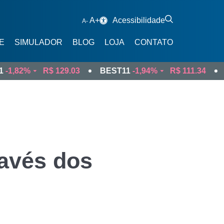
A+
Acessibilidade
A-
E
SIMULADOR
BLOG
LOJA
CONTATO
%
R$ 129.03
BEST11
-1,94%
R$ 111.34
BIZD1
FTB11
Tesouro Selic e Tesouro IPCA+
FTS11
Tesouro Selic
TNS11
Tesouro IPCA
TNF11
Tesouro Prefixado com Cupom
Novo
FIX11
Letras Financeiras
ravés dos
ODL11
Bitcoin