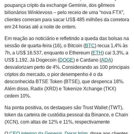
poupança cripto da exchange Geminie, dos gêmeos
bilionários Winklevoss – pelo receio de uma “nova FTX”,
clientes correram para sacar US$ 485 milhões da corretora
em 24 horas até a noite de ontem.
Em reação ao noticiário e refletindo a queda das bolsas na
sessão de quarta-feira (16), o Bitcoin (
BTC
) recua 1,4% às
7h, a US$ 16.537, enquanto o Ethereum (
ETH
) cai 3,3%, a
US$ 1.192. Já Dogecoin (
DOGE
) e Cardano (
ADA
)
desvalorizam perto de 4%. Considerando as 100 principais
criptos do mercado, o pior desempenho é o da
desconhecida BTSE Token (BTSE), que despenca 18%.
Além disso, Radix (XRD) e Tokenize Xchange (TKX)
cedem 10%.
Na ponta positiva, os destaques são Trust Wallet (TWT),
token da carteira de custódia pessoal da Binance, e Chain
(XCN), com altas de 12% e 11%, respectivamente
O
CEO interino da Genesis, Derar Islim
, disse aos clientes