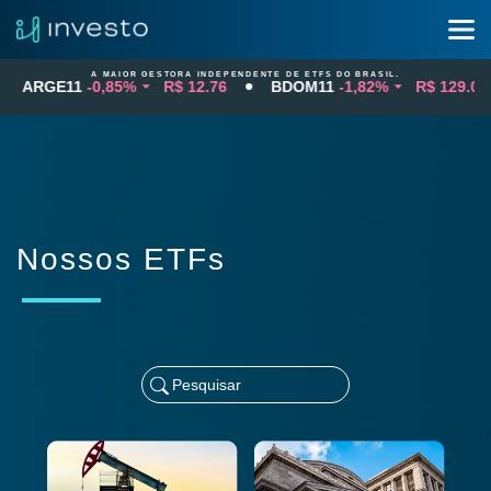
A MAIOR GESTORA INDEPENDENTE DE ETFS DO BRASIL.
RGE11
-0,85%
R$ 12.76
BDOM11
-1,82%
R$ 129.03
Nossos ETFs