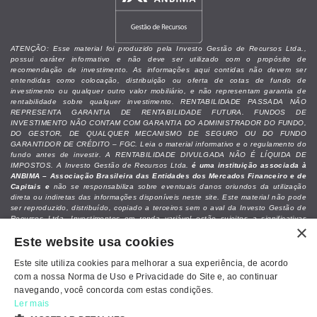
ATENÇÃO: Esse material foi produzido pela Investo Gestão de Recursos Ltda.,
possui caráter informativo e não deve ser utilizado com o propósito de
recomendação de investimento. As informações aqui contidas não devem ser
entendidas como colocação, distribuição ou oferta de cotas de fundo de
investimento ou qualquer outro valor mobiliário, e não representam garantia de
rentabilidade sobre qualquer investimento. RENTABILIDADE PASSADA NÃO
REPRESENTA GARANTIA DE RENTABILIDADE FUTURA. FUNDOS DE
INVESTIMENTO NÃO CONTAM COM GARANTIA DO ADMINISTRADOR DO FUNDO,
DO GESTOR, DE QUALQUER MECANISMO DE SEGURO OU DO FUNDO
GARANTIDOR DE CRÉDITO – FGC. Leia o material informativo e o regulamento do
fundo antes de investir. A RENTABILIDADE DIVULGADA NÃO É LÍQUIDA DE
IMPOSTOS. A Investo Gestão de Recursos Ltda.
é uma instituição associada à
ANBIMA – Associação Brasileira das Entidades dos Mercados Financeiro e de
Capitais e
não se responsabiliza sobre eventuais danos oriundos da utilização
direta ou indiretas das informações disponíveis neste site. Este material não pode
ser reproduzido, distribuído, copiado a terceiros sem o aval da Investo Gestão de
Recursos Ltda. Investimentos em renda variável estão sujeitos a significativas
×
perdas patrimoniais do capital alocado. Recomendamos que as decisões de
Este website usa cookies
investimentos sejam analisadas junto a um assessor de investimentos ou
profissional especializado, levando-se em conta as necessidades e objetivos
individuais do investidor.
Este site utiliza cookies para melhorar a sua experiência, de acordo
com a nossa Norma de Uso e Privacidade do Site e, ao continuar
navegando, você concorda com estas condições.
Ler mais
Política de Cookies e Privacidade