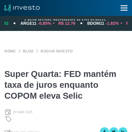
A MAIOR GESTORA INDEPENDENTE DE ETFS DO BRASIL.
92
ARGE11
-0,85%
R$ 12.76
BDOM11
-1,82%
R$ 1
HOME
BLOG
RADAR INVESTO
Super Quarta: FED mantém
taxa de juros enquanto
COPOM eleva Selic
20 MAR 2025