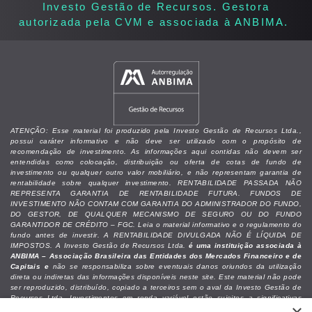
Investo Gestão de Recursos. Gestora
autorizada pela CVM e associada à ANBIMA. ​
ATENÇÃO: Esse material foi produzido pela Investo Gestão de Recursos Ltda.,
possui caráter informativo e não deve ser utilizado com o propósito de
recomendação de investimento. As informações aqui contidas não devem ser
entendidas como colocação, distribuição ou oferta de cotas de fundo de
investimento ou qualquer outro valor mobiliário, e não representam garantia de
rentabilidade sobre qualquer investimento. RENTABILIDADE PASSADA NÃO
REPRESENTA GARANTIA DE RENTABILIDADE FUTURA. FUNDOS DE
INVESTIMENTO NÃO CONTAM COM GARANTIA DO ADMINISTRADOR DO FUNDO,
DO GESTOR, DE QUALQUER MECANISMO DE SEGURO OU DO FUNDO
GARANTIDOR DE CRÉDITO – FGC. Leia o material informativo e o regulamento do
fundo antes de investir. A RENTABILIDADE DIVULGADA NÃO É LÍQUIDA DE
IMPOSTOS. A Investo Gestão de Recursos Ltda.
é uma instituição associada à
ANBIMA – Associação Brasileira das Entidades dos Mercados Financeiro e de
Capitais e
não se responsabiliza sobre eventuais danos oriundos da utilização
direta ou indiretas das informações disponíveis neste site. Este material não pode
ser reproduzido, distribuído, copiado a terceiros sem o aval da Investo Gestão de
Recursos Ltda. Investimentos em renda variável estão sujeitos a significativas
perdas patrimoniais do capital alocado. Recomendamos que as decisões de