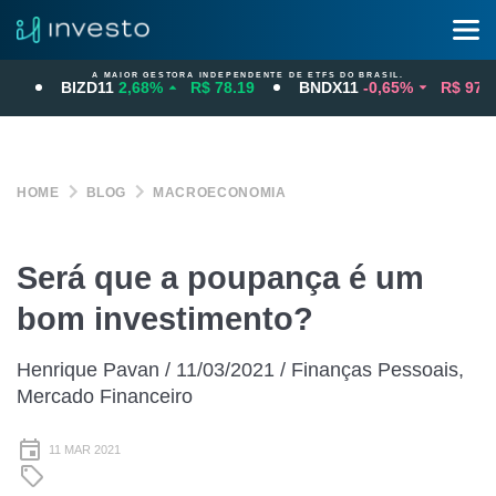
A MAIOR GESTORA INDEPENDENTE DE ETFS DO BRASIL.
BIZD11
2,68%
R$ 78.19
BNDX11
-0,65%
R$ 97.66
HOME
BLOG
MACROECONOMIA
Será que a poupança é um
bom investimento?
Henrique Pavan / 11/03/2021 / Finanças Pessoais,
Mercado Financeiro
11 MAR 2021