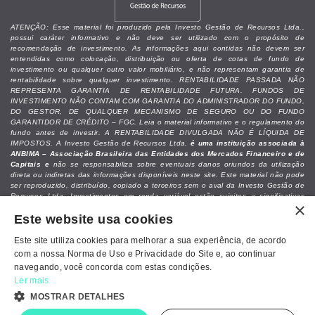
ATENÇÃO: Esse material foi produzido pela Investo Gestão de Recursos Ltda.,
possui caráter informativo e não deve ser utilizado com o propósito de
recomendação de investimento. As informações aqui contidas não devem ser
entendidas como colocação, distribuição ou oferta de cotas de fundo de
investimento ou qualquer outro valor mobiliário, e não representam garantia de
rentabilidade sobre qualquer investimento. RENTABILIDADE PASSADA NÃO
REPRESENTA GARANTIA DE RENTABILIDADE FUTURA. FUNDOS DE
INVESTIMENTO NÃO CONTAM COM GARANTIA DO ADMINISTRADOR DO FUNDO,
DO GESTOR, DE QUALQUER MECANISMO DE SEGURO OU DO FUNDO
GARANTIDOR DE CRÉDITO – FGC. Leia o material informativo e o regulamento do
fundo antes de investir. A RENTABILIDADE DIVULGADA NÃO É LÍQUIDA DE
IMPOSTOS. A Investo Gestão de Recursos Ltda.
é uma instituição associada à
ANBIMA – Associação Brasileira das Entidades dos Mercados Financeiro e de
Capitais e
não se responsabiliza sobre eventuais danos oriundos da utilização
direta ou indiretas das informações disponíveis neste site. Este material não pode
ser reproduzido, distribuído, copiado a terceiros sem o aval da Investo Gestão de
Recursos Ltda. Investimentos em renda variável estão sujeitos a significativas
×
perdas patrimoniais do capital alocado. Recomendamos que as decisões de
Este website usa cookies
investimentos sejam analisadas junto a um assessor de investimentos ou
profissional especializado, levando-se em conta as necessidades e objetivos
individuais do investidor.
Este site utiliza cookies para melhorar a sua experiência, de acordo
com a nossa Norma de Uso e Privacidade do Site e, ao continuar
navegando, você concorda com estas condições.
Ler mais
Política de Cookies e Privacidade
MOSTRAR DETALHES