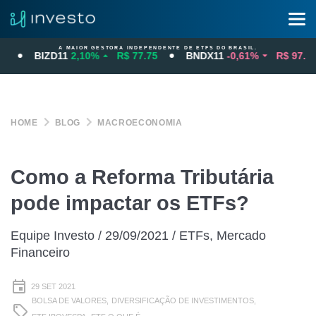
A MAIOR GESTORA INDEPENDENTE DE ETFS DO BRASIL.
BIZD11
2,10%
R$ 77.75
BNDX11
-0,61%
R$ 97.70
HOME
BLOG
MACROECONOMIA
Como a Reforma Tributária
pode impactar os ETFs?
Equipe Investo / 29/09/2021 / ETFs, Mercado
Financeiro
29 SET 2021
BOLSA DE VALORES,
DIVERSIFICAÇÃO DE INVESTIMENTOS,