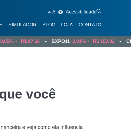
A+
Acessibilidade
A-
E
SIMULADOR
BLOG
LOJA
CONTATO
R$ 97.66
BXPO11
-2,01%
R$ 152.02
CHIP11
-
FTB11
Tesouro Selic e Tesouro IPCA+
FTS11
Tesouro Selic
TNS11
Tesouro IPCA
TNF11
Tesouro Prefixado com Cupom
Novo
FIX11
Letras Financeiras
 que você
ODL11
Bitcoin
nanceira e veja como ela influencia