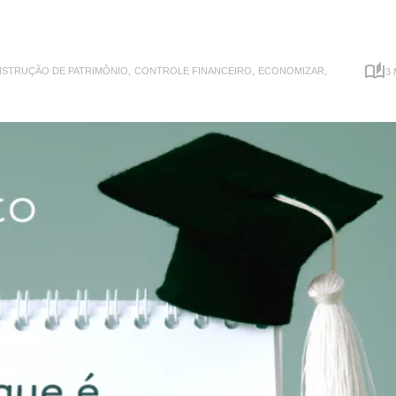
SCVB11
Small Cap Value Brasil
STRUÇÃO DE PATRIMÔNIO,
CONTROLE FINANCEIRO,
ECONOMIZAR,
3