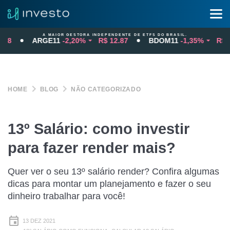
A MAIOR GESTORA INDEPENDENTE DE ETFS DO BRASIL.
ARGE11
-2,20%
R$ 12.87
BDOM11
-1,35%
R$ 131.4
HOME
BLOG
NÃO CATEGORIZADO
13º Salário: como investir
para fazer render mais?
Quer ver o seu 13º salário render? Confira algumas
dicas para montar um planejamento e fazer o seu
dinheiro trabalhar para você!
13 DEZ 2021