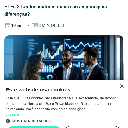
ETFs X fundos mútuos: quais são as principais
diferenças?
10 jan
3 MIN DE LEI...
×
Este website usa cookies
Este site utiliza cookies para melhorar a sua experiência, de acordo
O que é gestão de fundos? Entenda o papel da gestora
com a nossa Norma de Uso e Privacidade do Site e, ao continuar
nos ETFs!
navegando, você concorda com estas condições.
Ler mais
25 nov
3 MIN DE LEI...
MOSTRAR DETALHES