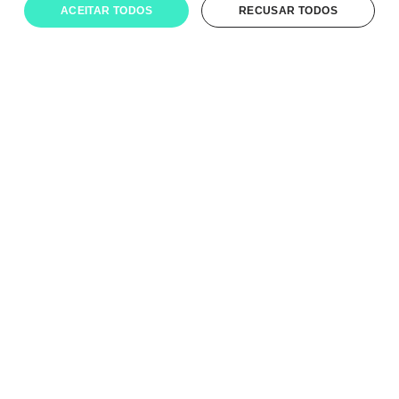
ACEITAR TODOS
RECUSAR TODOS
Fale conosco
Ouvidoria Investo
Canal de compliance
E-mail: contato@investoetf.com
Rua Jerônimo da Veiga 384 – 3º Andar
Jardim Europa, São Paulo – SP
CEP 04536-001